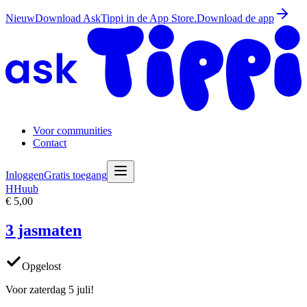
Nieuw
Download AskTippi in de App Store.
Download de app
Voor communities
Contact
Inloggen
Gratis toegang
H
Huub
€ 5,00
3 jasmaten
Opgelost
Voor zaterdag 5 juli!