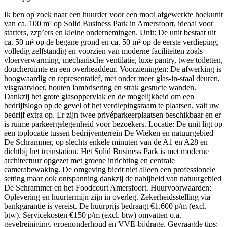
Ik ben op zoek naar een huurder voor een mooi afgewerkte hoekunit
van ca. 100 m² op Solid Business Park in Amersfoort, ideaal voor
starters, zzp’ers en kleine ondernemingen. Unit: De unit bestaat uit
ca. 50 m² op de begane grond en ca. 50 m² op de eerste verdieping,
volledig zelfstandig en voorzien van moderne faciliteiten zoals
vloerverwarming, mechanische ventilatie, luxe pantry, twee toiletten,
doucheruimte en een overheaddeur. Voorzieningen: De afwerking is
hoogwaardig en representatief, met onder meer glas-in-staal deuren,
visgraatvloer, houten lambrisering en strak gestucte wanden.
Dankzij het grote glasoppervlak en de mogelijkheid om een
bedrijfslogo op de gevel of het verdiepingsraam te plaatsen, valt uw
bedrijf extra op. Er zijn twee privéparkeerplaatsen beschikbaar en er
is ruime parkeergelegenheid voor bezoekers. Locatie: De unit ligt op
een toplocatie tussen bedrijventerrein De Wieken en natuurgebied
De Schrammer, op slechts enkele minuten van de A1 en A28 en
dichtbij het treinstation. Het Solid Business Park is met moderne
architectuur opgezet met groene inrichting en centrale
camerabewaking. De omgeving biedt niet alleen een professionele
setting maar ook ontspanning dankzij de nabijheid van natuurgebied
De Schrammer en het Foodcourt Amersfoort. Huurvoorwaarden:
Oplevering en huurtermijn zijn in overleg. Zekerheidsstelling via
bankgarantie is vereist. De huurprijs bedraagt €1.600 p/m (excl.
btw). Servicekosten €150 p/m (excl. btw) omvatten o.a.
gevelreiniging, groenonderhoud en VVE-bijdrage. Gevraagde tips: