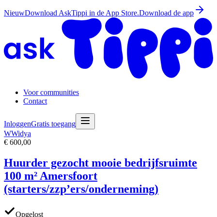
Nieuw
Download AskTippi in de App Store.
Download de app
Voor communities
Contact
Inloggen
Gratis toegang
W
Widya
€ 600,00
Huurder gezocht mooie bedrijfsruimte
100 m² Amersfoort
(starters/zzp’ers/onderneming)
Opgelost