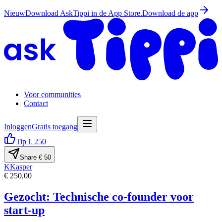
Nieuw
Download AskTippi in de App Store.
Download de app
Voor communities
Contact
Inloggen
Gratis toegang
Tip € 250
Share € 50
K
Kasper
€ 250,00
Gezocht: Technische co-founder voor
start-up