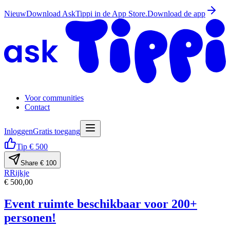
Nieuw
Download AskTippi in de App Store.
Download de app
Voor communities
Contact
Inloggen
Gratis toegang
Tip € 500
Share € 100
R
Rijkje
€ 500,00
Event ruimte beschikbaar voor 200+
personen!